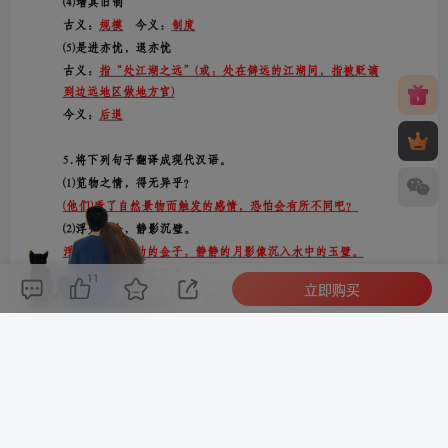
11
立即购买
评论(
0
)
点赞(11)
分享
收藏
0%
寒江孤影，江湖故人，相逢何必曾相识！