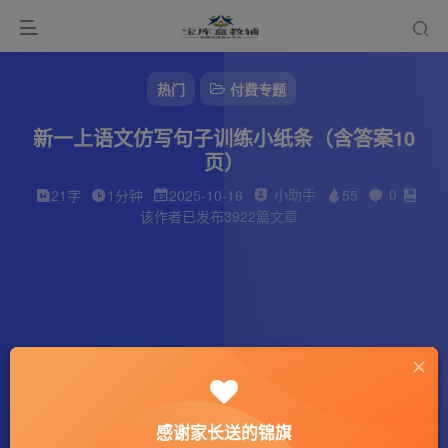
热门
付费专题
新一上语文仿写句子训练小纸条（含答案10
页）
小助手
0
21字
1分钟
2025-10-16
55
该作者已发布3922篇文章
感谢家长送的锦旗