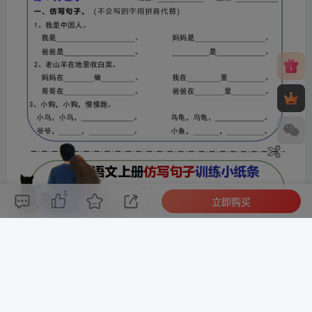
5
立即购买
评论(
0
)
点赞(5)
分享
收藏
0%
寒江孤影，江湖故人，相逢何必曾相识！