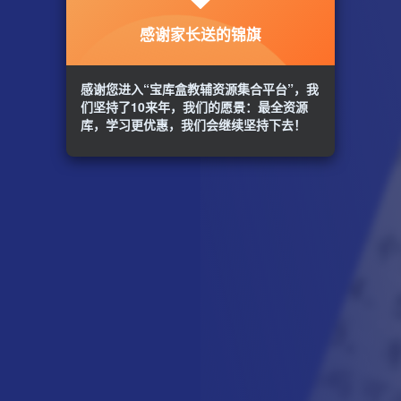
感谢家长送的锦旗
感谢您进入“宝库盒教辅资源集合平台”，我
们坚持了10来年，我们的愿景：最全资源
库，学习更优惠，我们会继续坚持下去！