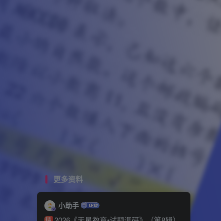
更多资料
小助手
2026《天星教育•试题调研》（第8辑）
精