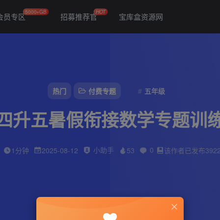
5000+GB
HOT
会员专区
招募推荐官
宝库盒资源网
热门
付费专题
五年级
四升五暑假衔接数学专题训
小助手
0
1分钟
2025-08-12
53
该作者已发布392