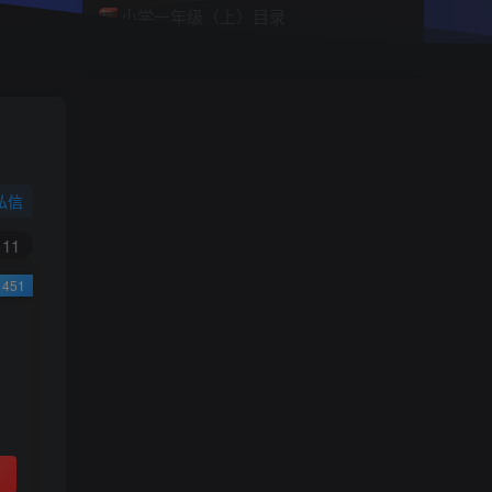
小学一年级（上）目录
精
4670
1
0
11个月前回复
9.9
限时特惠
38
￥
￥
私信
黄金会员
钻石会员
免费
免费
11
451
立即购买
您当前未登录！建议登陆后购买，可保存购买订
单
小助手