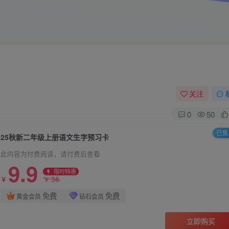
关注
0
50
已售 
25秋新二年级上册语文生字预习卡
此内容为付费阅读，请付费后查看
9.9
限时特惠
38
￥
￥
免费
免费
黄金会员
钻石会员
立即购买