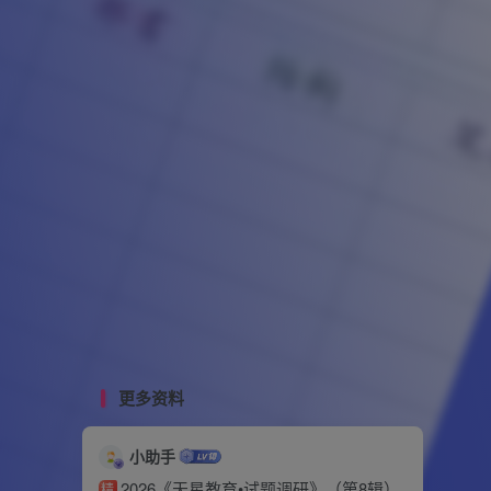
更多资料
小助手
2026《天星教育•试题调研》（第8辑）
精