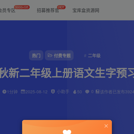
5000+GB
HOT
会员专区
招募推荐官
宝库盒资源网
热门
付费专题
二年级
5秋新二年级上册语文生字预
小助手
0
1分钟
2025-08-12
50
该作者已发布392