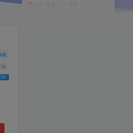
小学一年级（上）目录
精
4670
1
0
11个月前回复
9.9
限时特惠
38
￥
￥
私信
黄金会员
钻石会员
免费
免费
12
367
立即购买
您当前未登录！建议登陆后购买，可保存购买订
单
小助手