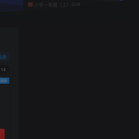
小学一年级（上）目录
精
4670
1
0
11个月前回复
9.9
限时特惠
38
￥
￥
私信
黄金会员
钻石会员
免费
免费
14
000
立即购买
您当前未登录！建议登陆后购买，可保存购买订
单
小助手