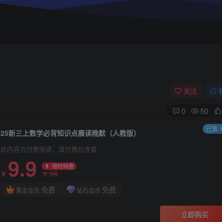
关注
0
50
已售 1
25新三上数学必背知识点晨读晚默（人教版）
此内容为付费阅读，请付费后查看
9.9
限时特惠
38
￥
￥
免费
免费
黄金会员
钻石会员
立即购买