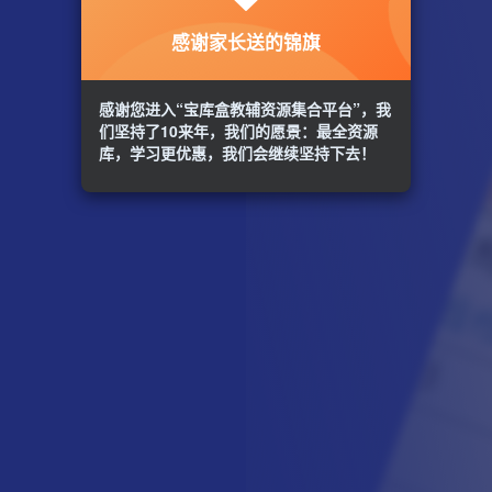
感谢家长送的锦旗
感谢您进入“宝库盒教辅资源集合平台”，我
们坚持了10来年，我们的愿景：最全资源
库，学习更优惠，我们会继续坚持下去！