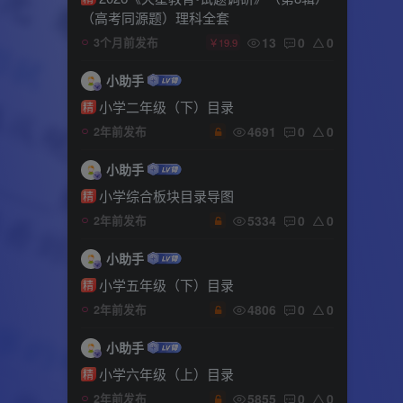
（高考同源题）理科全套
13
0
0
3个月前发布
￥19.9
小助手
小学二年级（下）目录
精
4691
0
0
2年前发布
小助手
小学综合板块目录导图
精
5334
0
0
2年前发布
小助手
小学五年级（下）目录
精
4806
0
0
2年前发布
小助手
小学六年级（上）目录
精
5855
0
0
2年前发布