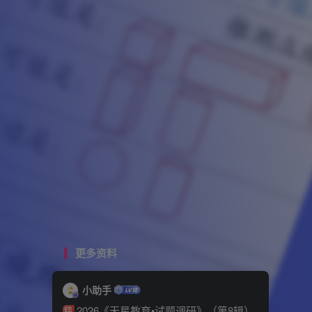
更多资料
小助手
2026《天星教育•试题调研》（第8辑）
精