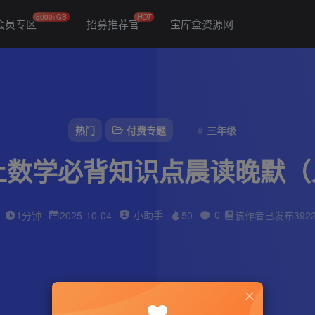
5000+GB
HOT
会员专区
招募推荐官
宝库盒资源网
热门
付费专题
三年级
上数学必背知识点晨读晚默
小助手
0
1分钟
2025-10-04
50
该作者已发布392