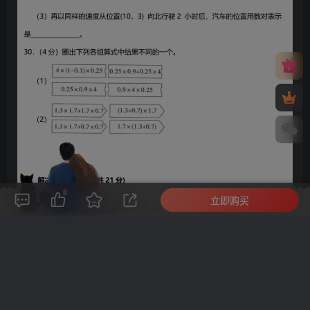
8
立即购买
评论(
0
)
点赞(8)
分享
收藏
0%
寒江孤影，江湖故人，相逢何必曾相识！