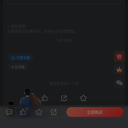
©
版权声明
文章版权归作者所有，未经允许请勿转载。
THE END
付费专题
# 五年级
喜欢就支持一下吧
点赞
13
分享
收藏
13
立即购买
评论(
0
)
点赞(13)
分享
收藏
0%
寒江孤影，江湖故人，相逢何必曾相识！