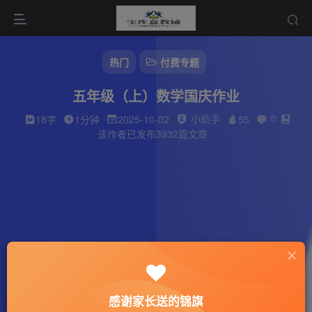
热门
付费专题
五年级（上）数学国庆作业
小助手
0
18字
1分钟
2025-10-02
55
该作者已发布3932篇文章
感谢家长送的锦旗