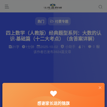
热门
付费专题
四上数学（人教版）经典题型系列：大数的认
识·基础篇（十二大考点）（含答案详解）
小助手
0
21字
1分钟
2025-10-02
71
该作者已发布3924篇文章
感谢家长送的锦旗