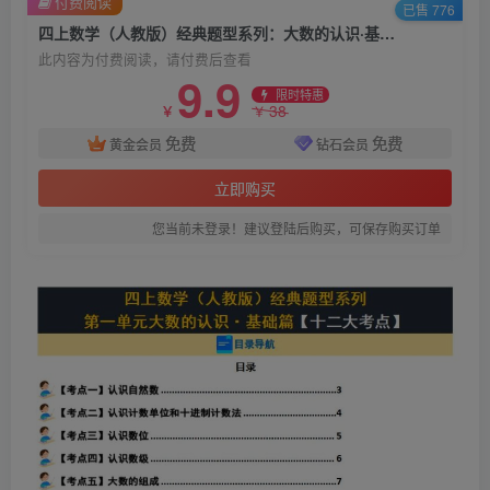
付费阅读
已售 776
四上数学（人教版）经典题型系列：大数的认识·基础篇（十二大考点）（含答案详解）
此内容为付费阅读，请付费后查看
9.9
限时特惠
38
￥
￥
免费
免费
黄金会员
钻石会员
立即购买
您当前未登录！建议登陆后购买，可保存购买订单