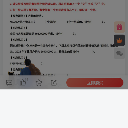
14
立即购买
评论(
0
)
点赞(14)
分享
收藏
0%
寒江孤影，江湖故人，相逢何必曾相识！