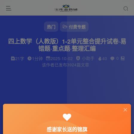
热门
付费专题
四上数学（人教版）1-2单元整合提升试卷·易
错题·重点题·整理汇编
小助手
0
21字
1分钟
2025-10-02
40
该作者已发布3924篇文章
感谢家长送的锦旗