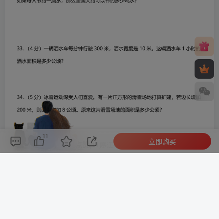
11
立即购买
评论(
0
)
点赞(11)
分享
收藏
0%
寒江孤影，江湖故人，相逢何必曾相识！