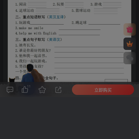
11
立即购买
评论(
0
)
点赞(11)
分享
收藏
0%
寒江孤影，江湖故人，相逢何必曾相识！