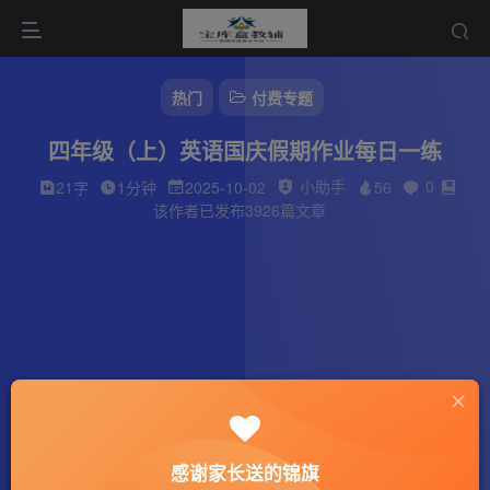
热门
付费专题
四年级（上）英语国庆假期作业每日一练
小助手
0
21字
1分钟
2025-10-02
56
该作者已发布3926篇文章
感谢家长送的锦旗