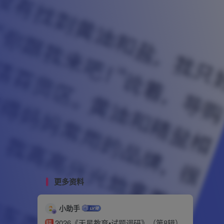
更多资料
小助手
2026《天星教育•试题调研》（第8辑）
精