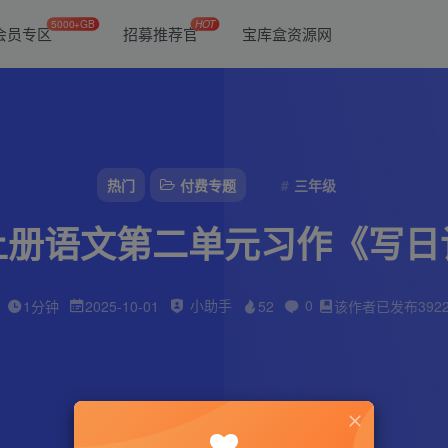
5000+GB
HOT
会员专区
招募推荐官
宝库盒资源网
热门
付费专题
三年级
上册语文第二单元习作《写日
小助手
0
1分钟
2025-10-01
52
该作者已发布392