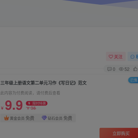
关注
0
52
已售 
三年级上册语文第二单元习作《写日记》范文
此内容为付费阅读，请付费后查看
9.9
限时特惠
38
￥
￥
免费
免费
黄金会员
钻石会员
立即购买