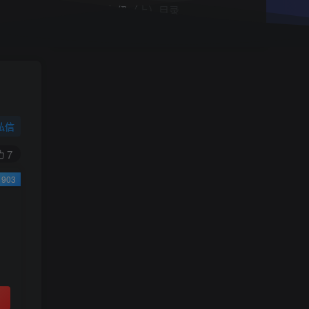
小学一年级（上）目录
精
4670
1
0
11个月前回复
9.9
限时特惠
38
￥
￥
私信
黄金会员
钻石会员
免费
免费
7
903
立即购买
您当前未登录！建议登陆后购买，可保存购买订
单
小助手