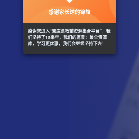
感谢家长送的锦旗
感谢您进入“宝库盒教辅资源集合平台”，我
们坚持了10来年，我们的愿景：最全资源
库，学习更优惠，我们会继续坚持下去！