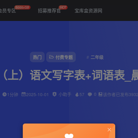
5000+GB
HOT
会员专区
招募推荐官
宝库盒资源网
热门
付费专题
二年级
（上）语文写字表+词语表_
小助手
0
1分钟
2025-10-01
57
该作者已发布393