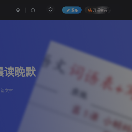
发布
开通会员
晨读晚默
2篇文章