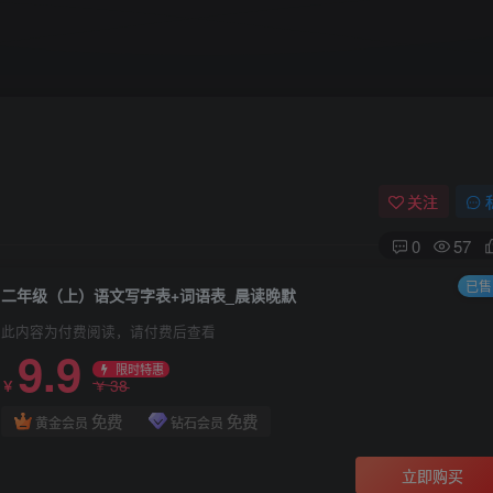
关注
0
57
已售 
二年级（上）语文写字表+词语表_晨读晚默
此内容为付费阅读，请付费后查看
9.9
限时特惠
38
￥
￥
免费
免费
黄金会员
钻石会员
立即购买