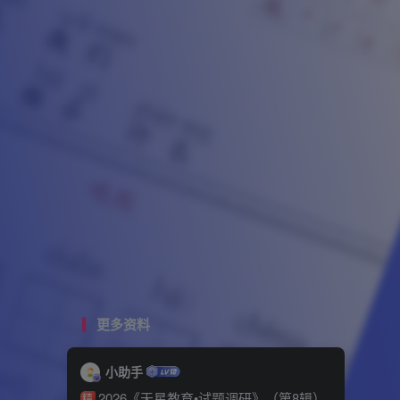
更多资料
小助手
2026《天星教育•试题调研》（第8辑）
精