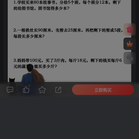
7
立即购买
评论(
0
)
点赞(7)
分享
收藏
0%
寒江孤影，江湖故人，相逢何必曾相识！