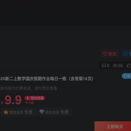
关注
0
55
已售 
25新二上数学国庆假期作业每日一练（含答案16页）
此内容为付费阅读，请付费后查看
9.9
限时特惠
38
￥
￥
免费
免费
黄金会员
钻石会员
立即购买