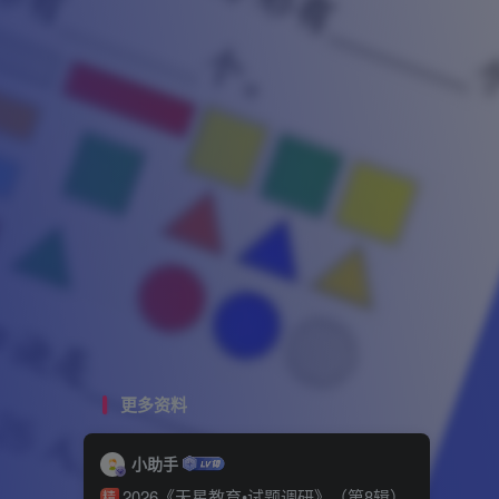
更多资料
小助手
2026《天星教育•试题调研》（第8辑）
精