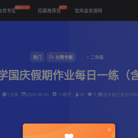
5000+GB
HOT
会员专区
招募推荐官
宝库盒资源网
热门
付费专题
二年级
数学国庆假期作业每日一练（含
小助手
0
1分钟
2025-09-30
55
该作者已发布393