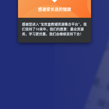
感谢家长送的锦旗
感谢您进入“宝库盒教辅资源集合平台”，我
们坚持了10来年，我们的愿景：最全资源
库，学习更优惠，我们会继续坚持下去！