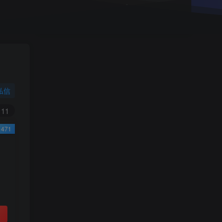
小学一年级（上）目录
精
4670
1
0
11个月前回复
9.9
限时特惠
38
￥
￥
私信
黄金会员
钻石会员
免费
免费
11
471
立即购买
您当前未登录！建议登陆后购买，可保存购买订
单
小助手