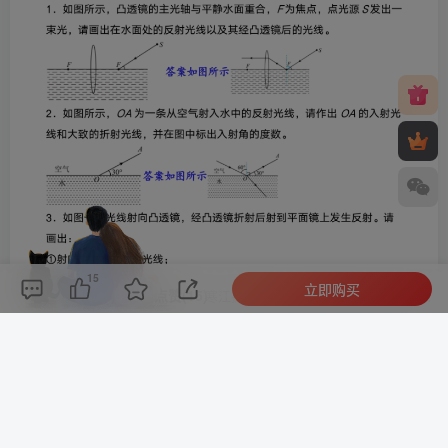
15
立即购买
评论(
0
)
点赞(15)
分享
收藏
0%
寒江孤影，江湖故人，相逢何必曾相识！