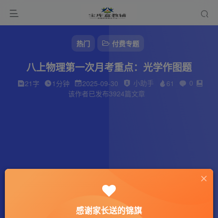
热门
付费专题
八上物理第一次月考重点：光学作图题
小助手
0
21字
1分钟
2025-09-30
61
该作者已发布3924篇文章
感谢家长送的锦旗