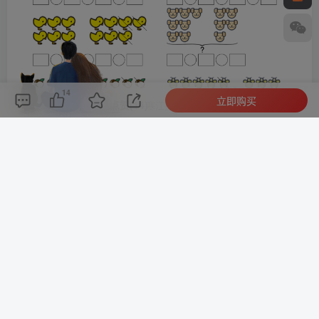
14
立即购买
评论(
0
)
点赞(14)
分享
收藏
0%
寒江孤影，江湖故人，相逢何必曾相识！