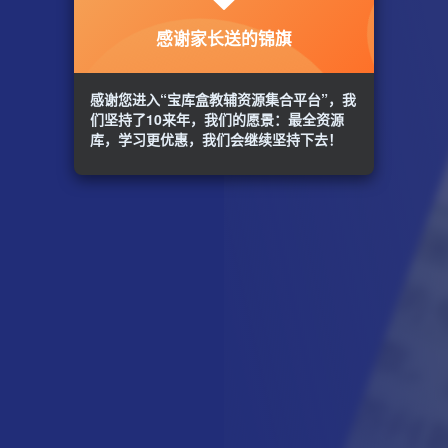
感谢家长送的锦旗
感谢您进入“宝库盒教辅资源集合平台”，我
们坚持了10来年，我们的愿景：最全资源
库，学习更优惠，我们会继续坚持下去！