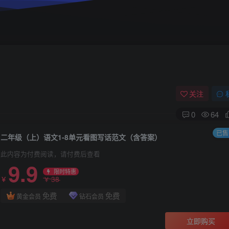
关注
0
64
已售 
二年级（上）语文1-8单元看图写话范文（含答案）
此内容为付费阅读，请付费后查看
9.9
限时特惠
38
￥
￥
免费
免费
黄金会员
钻石会员
立即购买