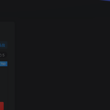
小学一年级（上）目录
精
4670
1
0
11个月前回复
9.9
限时特惠
38
￥
￥
私信
黄金会员
钻石会员
免费
免费
5
790
立即购买
您当前未登录！建议登陆后购买，可保存购买订
单
小助手