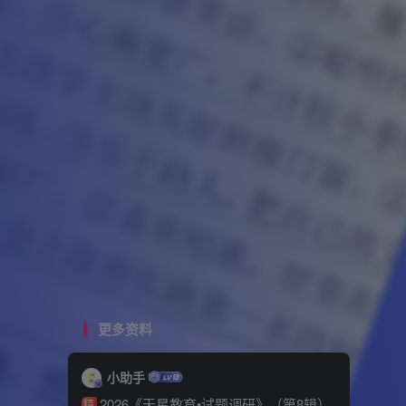
更多资料
小助手
2026《天星教育•试题调研》（第8辑）
精