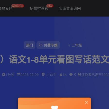
5000+GB
HOT
会员专区
招募推荐官
宝库盒资源网
热门
付费专题
二年级
）语文1-8单元看图写话范
小助手
0
1分钟
2025-09-29
64
该作者已发布392