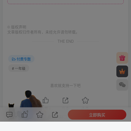
©
版权声明
文章版权归作者所有，未经允许请勿转载。
THE END
付费专题
# 一年级
喜欢就支持一下吧
点赞
6
分享
收藏
6
立即购买
评论(
0
)
点赞(6)
分享
收藏
0%
寒江孤影，江湖故人，相逢何必曾相识！