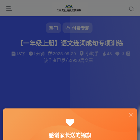
热门
付费专题
【一年级上册】语文连词成句专项训练
小助手
0
18字
1分钟
2025-09-29
48
该作者已发布3930篇文章
感谢家长送的锦旗