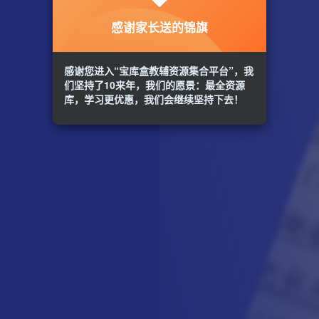
感谢家长送的锦旗
感谢您进入“宝库盒教辅资源集合平台”，我
们坚持了10来年，我们的愿景：最全资源
库，学习更优惠，我们会继续坚持下去！