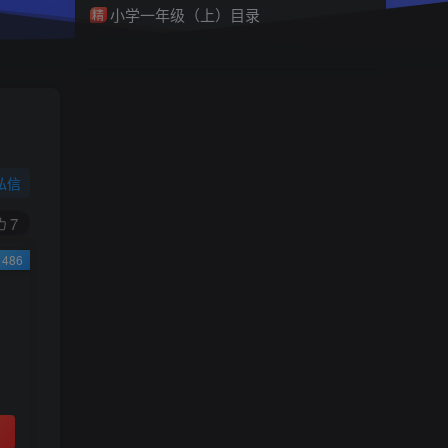
小学一年级（上）目录
精
4670
1
0
11个月前回复
9.9
限时特惠
38
￥
￥
私信
黄金会员
钻石会员
免费
免费
7
486
立即购买
您当前未登录！建议登陆后购买，可保存购买订
单
小助手