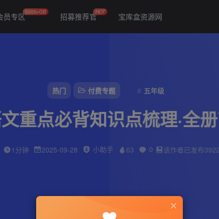
5000+GB
HOT
会员专区
招募推荐官
宝库盒资源网
热门
付费专题
五年级
文重点必背知识点梳理·全
小助手
0
1分钟
2025-09-28
63
该作者已发布392