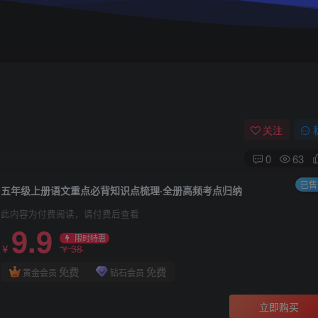
关注
0
63
已售 
五年级上册语文重点必背知识点梳理·全册高频考点归纳
此内容为付费阅读，请付费后查看
9.9
限时特惠
38
￥
￥
免费
免费
黄金会员
钻石会员
立即购买