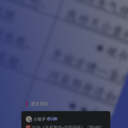
更多资料
小助手
2026《天星教育•试题调研》（第8辑）
精