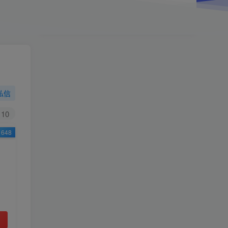
小学一年级（上）目录
精
4670
1
0
11个月前回复
9.9
限时特惠
38
￥
￥
私信
黄金会员
钻石会员
免费
免费
10
648
立即购买
您当前未登录！建议登陆后购买，可保存购买订
单
小助手