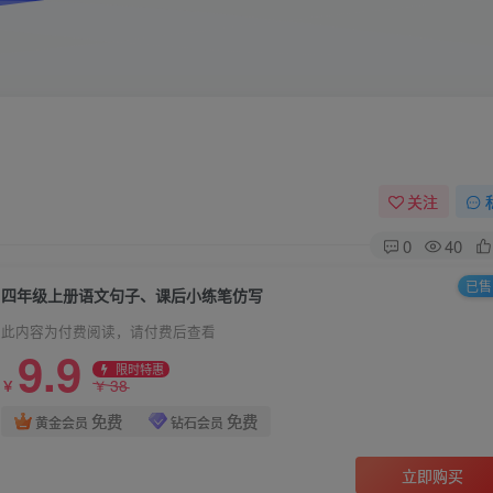
关注
0
40
已售 
四年级上册语文句子、课后小练笔仿写
此内容为付费阅读，请付费后查看
9.9
限时特惠
38
￥
￥
免费
免费
黄金会员
钻石会员
立即购买