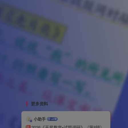
更多资料
小助手
2026《天星教育•试题调研》（第8辑）
精