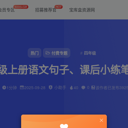
5000+GB
HOT
会员专区
招募推荐官
宝库盒资源网
热门
付费专题
四年级
级上册语文句子、课后小练
小助手
0
1分钟
2025-09-28
40
该作者已发布392