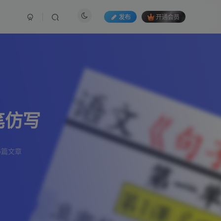
发布
开通会员
笔仿写
5篇文章