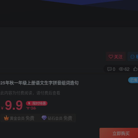
关注
0
62
已售 
25年秋一年级上册语文生字拼音组词造句
此内容为付费阅读，请付费后查看
9.9
限时特惠
38
￥
￥
免费
免费
黄金会员
钻石会员
立即购买