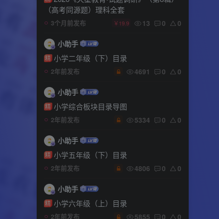
（高考同源题）理科全套
13
0
0
3个月前发布
￥19.9
小助手
小学二年级（下）目录
精
4691
0
0
2年前发布
小助手
小学综合板块目录导图
精
5334
0
0
2年前发布
小助手
小学五年级（下）目录
精
4806
0
0
2年前发布
小助手
小学六年级（上）目录
精
5855
0
0
2年前发布