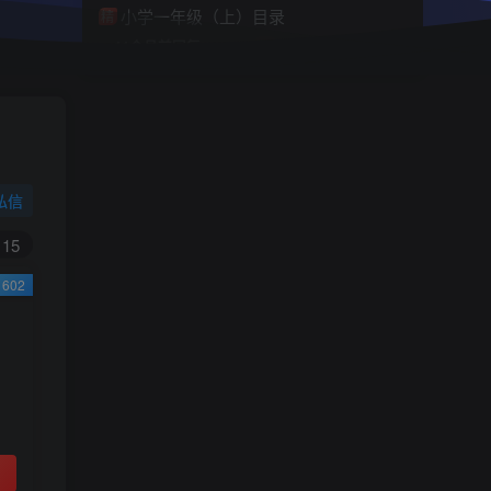
小学一年级（上）目录
精
4670
1
0
11个月前回复
9.9
限时特惠
38
￥
￥
私信
黄金会员
钻石会员
免费
免费
15
602
立即购买
您当前未登录！建议登陆后购买，可保存购买订
单
小助手