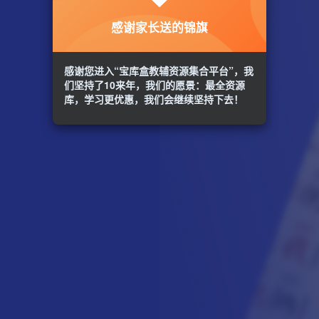
感谢家长送的锦旗
感谢您进入“宝库盒教辅资源集合平台”，我
们坚持了10来年，我们的愿景：最全资源
库，学习更优惠，我们会继续坚持下去！