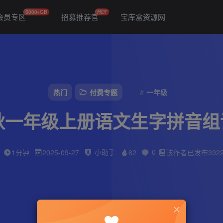
5000+GB
HOT
会员专区
招募推荐官
宝库盒资源网
热门
付费专题
一年级
年秋一年级上册语文生字拼音组
小助手
0
1分钟
2025-09-27
62
该作者已发布392