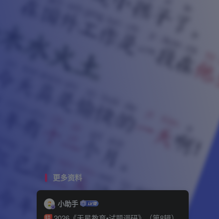
更多资料
小助手
2026《天星教育•试题调研》（第8辑）
精