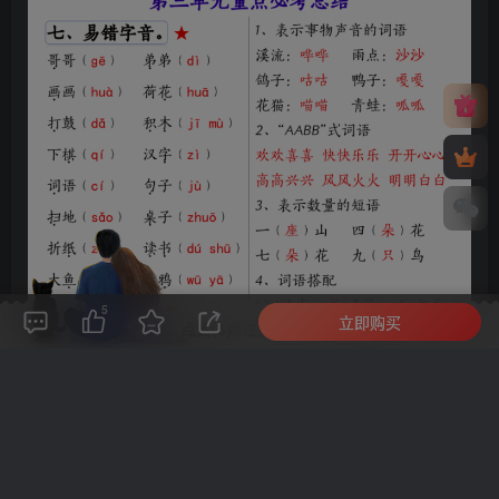
5
立即购买
评论(
0
)
点赞(5)
分享
收藏
0%
寒江孤影，江湖故人，相逢何必曾相识！