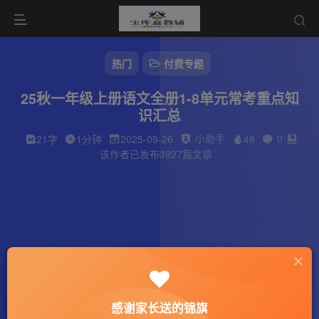
热门
付费专题
25秋一年级上册语文全册1-8单元常考重点知
识汇总
小助手
0
21字
1分钟
2025-09-26
48
该作者已发布3927篇文章
感谢家长送的锦旗