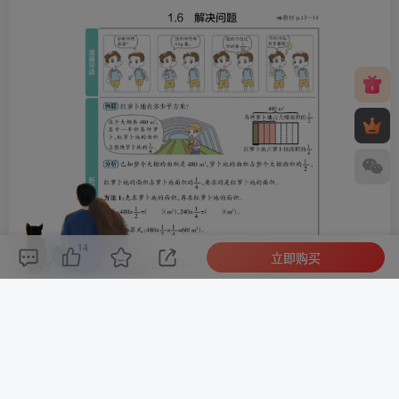
14
立即购买
评论(
0
)
点赞(14)
分享
收藏
0%
寒江孤影，江湖故人，相逢何必曾相识！