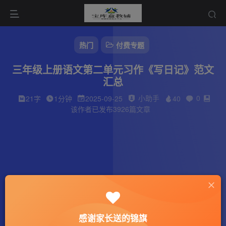
热门
付费专题
三年级上册语文第二单元习作《写日记》范文
汇总
小助手
0
21字
1分钟
2025-09-25
40
该作者已发布3926篇文章
感谢家长送的锦旗