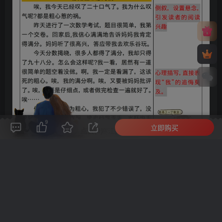
9
立即购买
评论(
0
)
点赞(9)
分享
收藏
0%
寒江孤影，江湖故人，相逢何必曾相识！