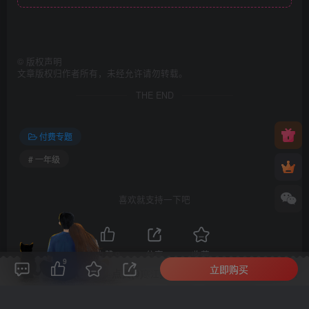
©
版权声明
文章版权归作者所有，未经允许请勿转载。
THE END
付费专题
# 一年级
喜欢就支持一下吧
点赞
9
分享
收藏
9
立即购买
评论(
0
)
点赞(9)
分享
收藏
0%
寒江孤影，江湖故人，相逢何必曾相识！