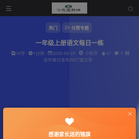
热门
付费专题
一年级上册语文每日一练
小助手
0
18字
1分钟
2025-09-25
47
该作者已发布3927篇文章
感谢家长送的锦旗