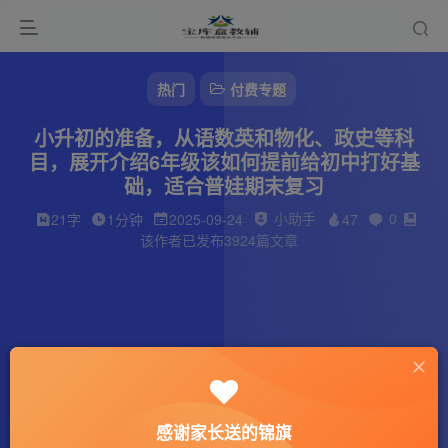
热门
付费专题
小升初的准备，从语数英和物化、政史等科
目，展开介绍6年级该如何提前给初中打好基
础，适合普娃期末复习
小助手
0
21字
1分钟
2025-09-24
47
该作者已发布3924篇文章
感谢家长送的锦旗