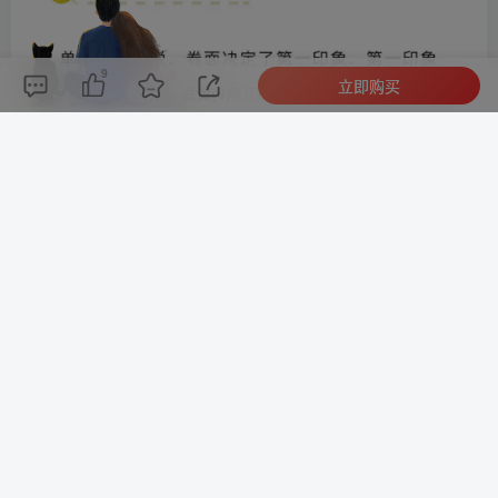
9
立即购买
评论(
0
)
点赞(9)
分享
收藏
0%
寒江孤影，江湖故人，相逢何必曾相识！
此处内容已隐藏，请付费后查看
提交评论