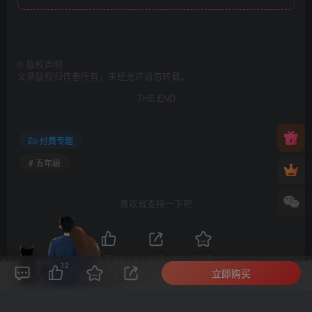
©
版权声明
文章版权归作者所有，未经允许请勿转载。
THE END
付费专题
# 五年级
喜欢就支持一下吧
点赞
12
分享
收藏
12
立即购买
评论(
0
)
点赞(12)
分享
收藏
0%
寒江孤影，江湖故人，相逢何必曾相识！