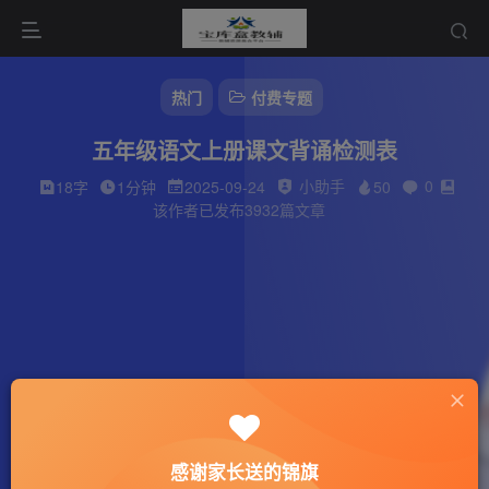
热门
付费专题
五年级语文上册课文背诵检测表
小助手
0
18字
1分钟
2025-09-24
50
该作者已发布3932篇文章
感谢家长送的锦旗