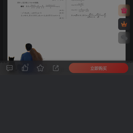
9
立即购买
评论(
0
)
点赞(9)
分享
收藏
0%
寒江孤影，江湖故人，相逢何必曾相识！