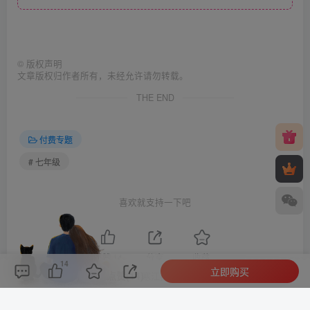
©
版权声明
文章版权归作者所有，未经允许请勿转载。
THE END
付费专题
# 七年级
喜欢就支持一下吧
点赞
14
分享
收藏
14
立即购买
评论(
0
)
点赞(14)
分享
收藏
0%
寒江孤影，江湖故人，相逢何必曾相识！