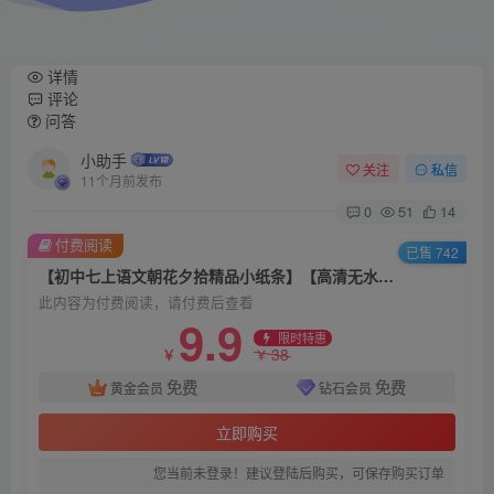
详情
评论
问答
小助手
关注
私信
11个月前发布
0
51
14
付费阅读
已售 742
【初中七上语文朝花夕拾精品小纸条】【高清无水印版本】
此内容为付费阅读，请付费后查看
9.9
限时特惠
38
￥
￥
免费
免费
黄金会员
钻石会员
立即购买
您当前未登录！建议登陆后购买，可保存购买订单