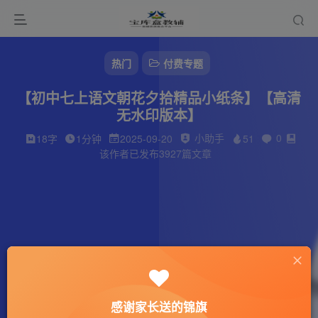
热门
付费专题
【初中七上语文朝花夕拾精品小纸条】【高清
无水印版本】
小助手
0
18字
1分钟
2025-09-20
51
该作者已发布3927篇文章
感谢家长送的锦旗