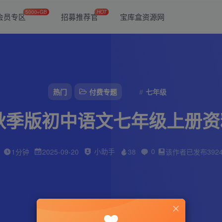
5000+GB
HOT
会员专区
招募推荐官
宝库盒资源网
热门
付费专题
七年级
5秋季版初中语文七年级上册
小助手
0
1分钟
2025-09-20
38
该作者已发布392