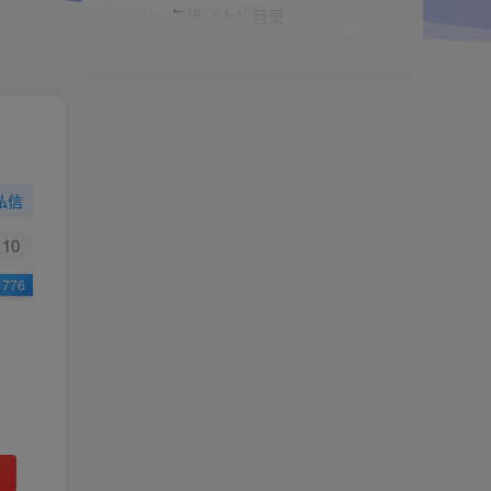
小学一年级（上）目录
精
4670
1
0
11个月前回复
9.9
限时特惠
38
￥
￥
私信
黄金会员
钻石会员
免费
免费
10
776
立即购买
您当前未登录！建议登陆后购买，可保存购买订
单
小助手