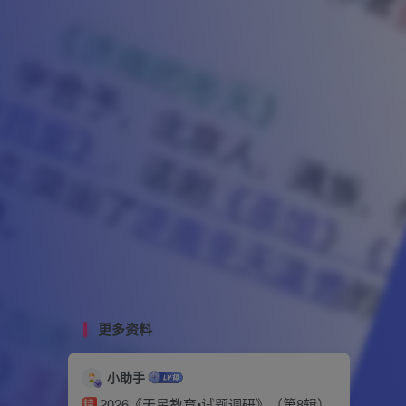
更多资料
小助手
2026《天星教育•试题调研》（第8辑）
精