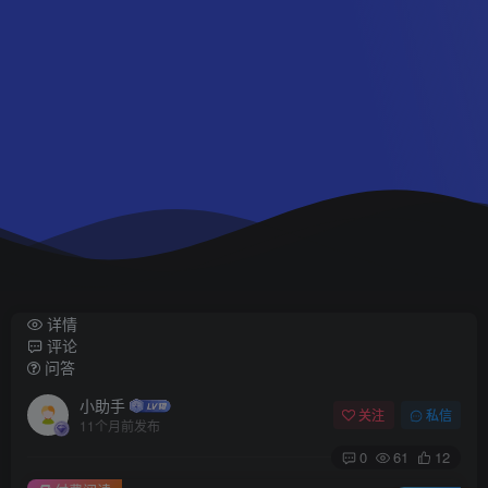
详情
评论
问答
小助手
关注
私信
11个月前发布
0
61
12