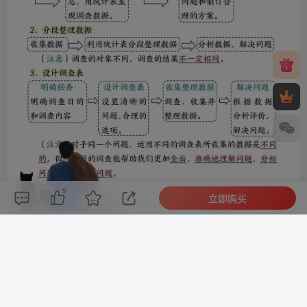
9
立即购买
评论(
0
)
点赞(9)
分享
收藏
0%
寒江孤影，江湖故人，相逢何必曾相识！