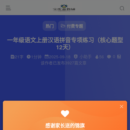
热门
付费专题
一年级语文上册汉语拼音专项练习（核心题型
12天）
小助手
0
21字
1分钟
2025-09-18
56
该作者已发布3927篇文章
感谢家长送的锦旗