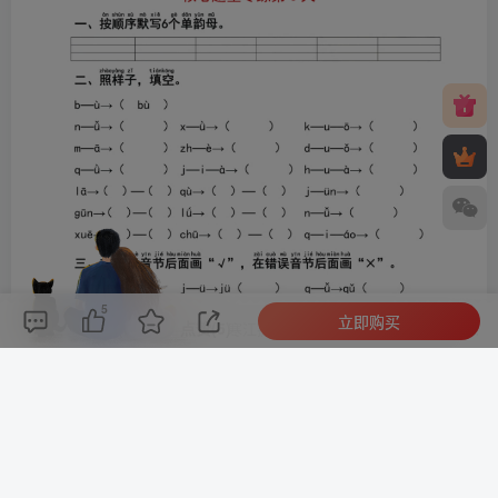
5
立即购买
评论(
0
)
点赞(5)
分享
收藏
0%
寒江孤影，江湖故人，相逢何必曾相识！