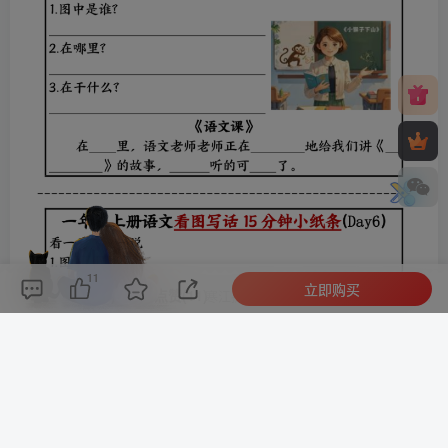
11
立即购买
评论(
0
)
点赞(11)
分享
收藏
0%
寒江孤影，江湖故人，相逢何必曾相识！