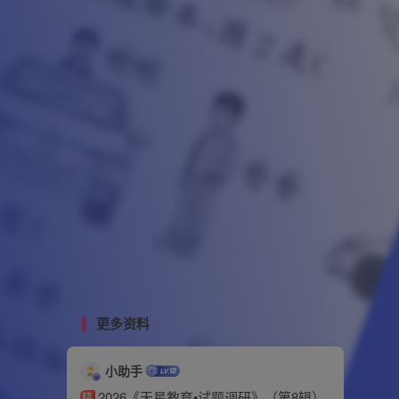
更多资料
小助手
2026《天星教育•试题调研》（第8辑）
精