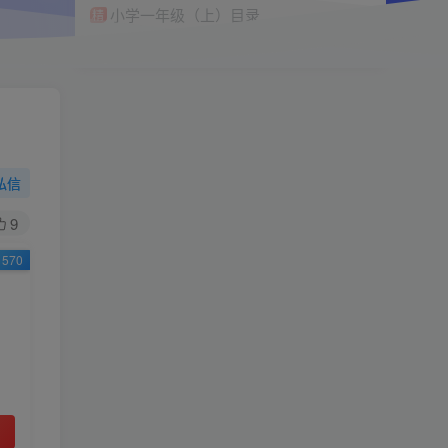
小学一年级（上）目录
精
4670
1
0
11个月前回复
9.9
限时特惠
38
￥
￥
私信
黄金会员
钻石会员
免费
免费
9
570
立即购买
您当前未登录！建议登陆后购买，可保存购买订
单
小助手