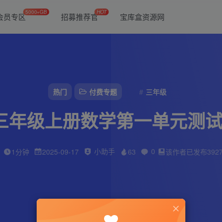
5000+GB
HOT
会员专区
招募推荐官
宝库盒资源网
热门
付费专题
三年级
版三年级上册数学第一单元测试
小助手
0
1分钟
2025-09-17
63
该作者已发布392