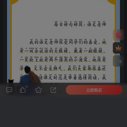
10
立即购买
评论(
0
)
点赞(10)
分享
收藏
0%
寒江孤影，江湖故人，相逢何必曾相识！