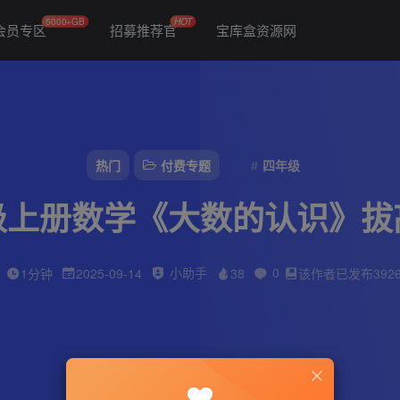
5000+GB
HOT
会员专区
招募推荐官
宝库盒资源网
热门
付费专题
四年级
级上册数学《大数的认识》拔
小助手
0
1分钟
2025-09-14
38
该作者已发布392