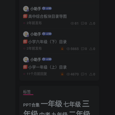
小助手
高中综合板块目录导图
精
81
0
0
2年前发布
小助手
小学六年级（下）目录
精
5665
0
0
2年前发布
小助手
小学一年级（上）目录
精
4670
1
0
11个月前回复
标签
三
一年级
七年级
PPT合集
年级
二年级
中考
九年级