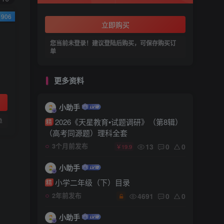
906
立即购买
您当前未登录！建议登陆后购买，可保存购买订
单
更多资料
小助手
单
2026《天星教育•试题调研》（第8辑）
精
（高考同源题）理科全套
13
0
0
3个月前发布
￥19.9
小助手
小学二年级（下）目录
精
4691
0
0
2年前发布
小助手