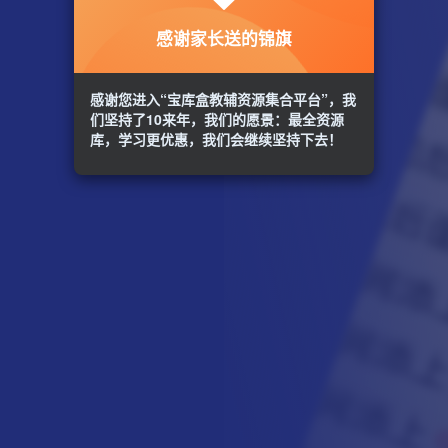
感谢家长送的锦旗
感谢您进入“宝库盒教辅资源集合平台”，我
们坚持了10来年，我们的愿景：最全资源
库，学习更优惠，我们会继续坚持下去！