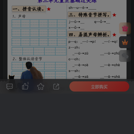
5
立即购买
评论(
0
)
点赞(5)
分享
收藏
0%
寒江孤影，江湖故人，相逢何必曾相识！