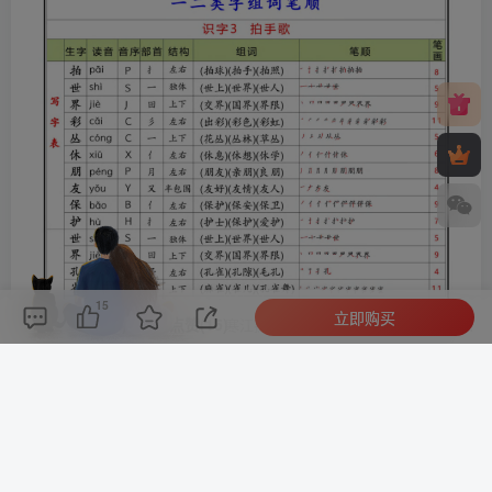
15
立即购买
评论(
0
)
点赞(15)
分享
收藏
0%
寒江孤影，江湖故人，相逢何必曾相识！