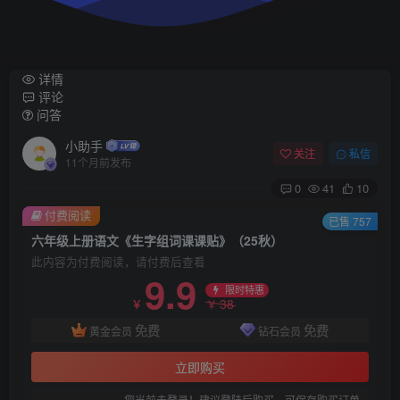
详情
评论
问答
小助手
关注
私信
11个月前发布
0
41
10
付费阅读
已售 757
六年级上册语文《生字组词课课贴》（25秋）
此内容为付费阅读，请付费后查看
9.9
限时特惠
38
￥
￥
免费
免费
黄金会员
钻石会员
立即购买
您当前未登录！建议登陆后购买，可保存购买订单