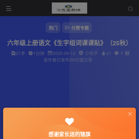
热门
付费专题
六年级上册语文《生字组词课课贴》（25秋）
小助手
0
21字
1分钟
2025-09-12
41
该作者已发布3932篇文章
感谢家长送的锦旗