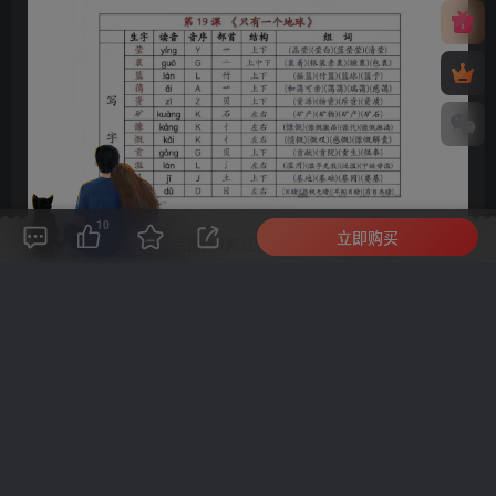
10
立即购买
评论(
0
)
点赞(10)
分享
收藏
0%
寒江孤影，江湖故人，相逢何必曾相识！
此处内容已隐藏，请付费后查看
©
版权声明
文章版权归作者所有，未经允许请勿转载。
THE END