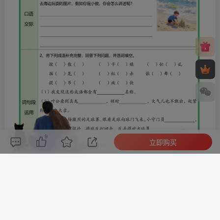
9
立即购买
评论(
0
)
点赞(9)
分享
收藏
0%
寒江孤影，江湖故人，相逢何必曾相识！