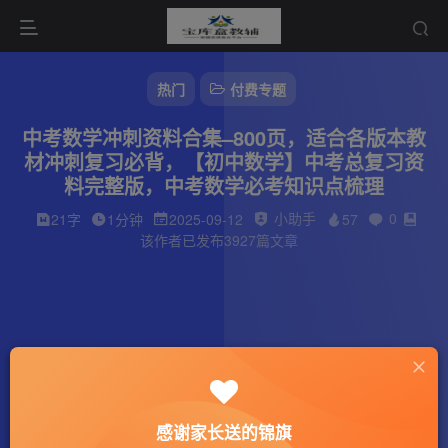
热门
付费专题
中考数学冲刺资料合集–800页，适合各版本教
材冲刺复习必背，【初中数学】中考总复习资
料完整版，中考数学必考知识点梳理
小助手
0
21字
1分钟
2025-09-12
57
该作者已发布3927篇文章
感谢家长送的锦旗