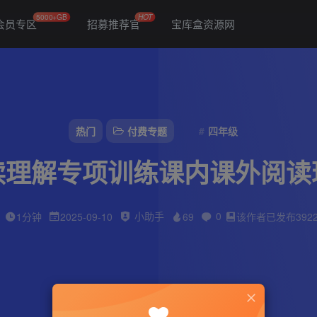
5000+GB
HOT
会员专区
招募推荐官
宝库盒资源网
热门
付费专题
四年级
读理解专项训练课内课外阅读
小助手
0
1分钟
2025-09-10
69
该作者已发布392