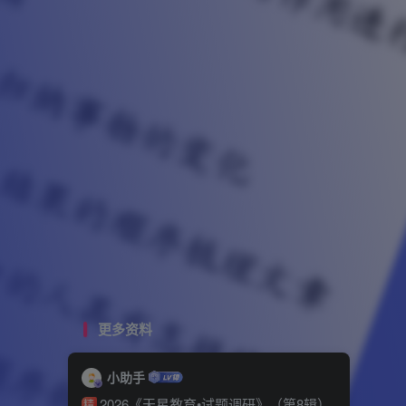
更多资料
小助手
2026《天星教育•试题调研》（第8辑）
精