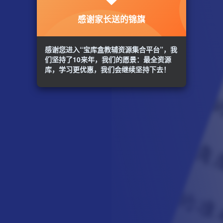
感谢家长送的锦旗
感谢您进入“宝库盒教辅资源集合平台”，我
们坚持了10来年，我们的愿景：最全资源
库，学习更优惠，我们会继续坚持下去！