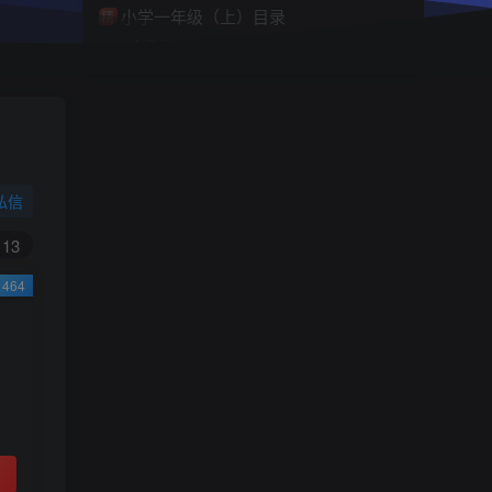
小学一年级（上）目录
精
4670
1
0
11个月前回复
9.9
限时特惠
38
￥
￥
私信
黄金会员
钻石会员
免费
免费
13
464
立即购买
您当前未登录！建议登陆后购买，可保存购买订
单
小助手