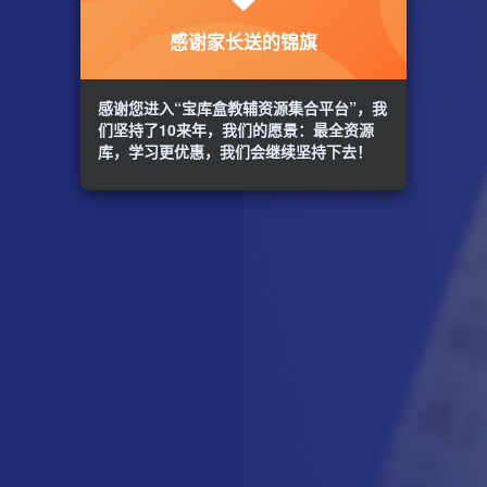
感谢家长送的锦旗
感谢您进入“宝库盒教辅资源集合平台”，我
们坚持了10来年，我们的愿景：最全资源
库，学习更优惠，我们会继续坚持下去！