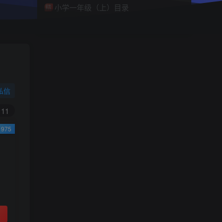
小学一年级（上）目录
精
4670
1
0
11个月前回复
9.9
限时特惠
38
￥
￥
私信
黄金会员
钻石会员
免费
免费
11
975
立即购买
您当前未登录！建议登陆后购买，可保存购买订
单
小助手