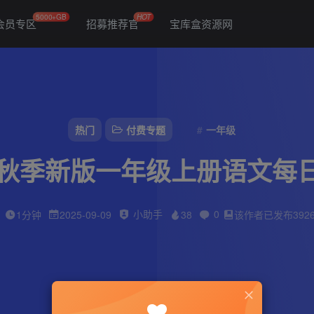
5000+GB
HOT
会员专区
招募推荐官
宝库盒资源网
热门
付费专题
一年级
年秋季新版一年级上册语文每
小助手
0
1分钟
2025-09-09
38
该作者已发布392