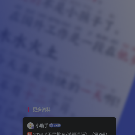
更多资料
小助手
2026《天星教育•试题调研》（第8辑）
精