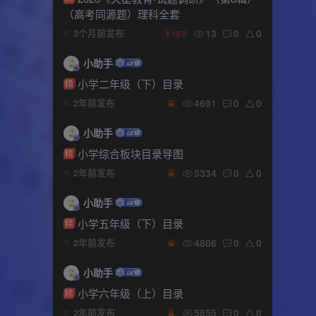
（高考同源题）理科全套
13
0
0
3个月前发布
￥19.9
小助手
小学二年级（下）目录
精
4691
0
0
2年前发布
小助手
小学综合板块目录导图
精
5334
0
0
2年前发布
小助手
小学五年级（下）目录
精
4806
0
0
2年前发布
小助手
小学六年级（上）目录
精
5855
0
0
2年前发布