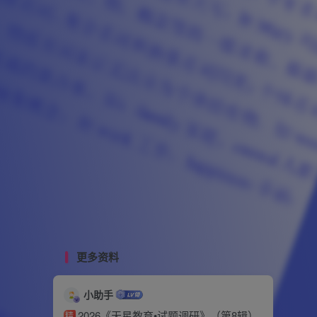
更多资料
小助手
2026《天星教育•试题调研》（第8辑）
精