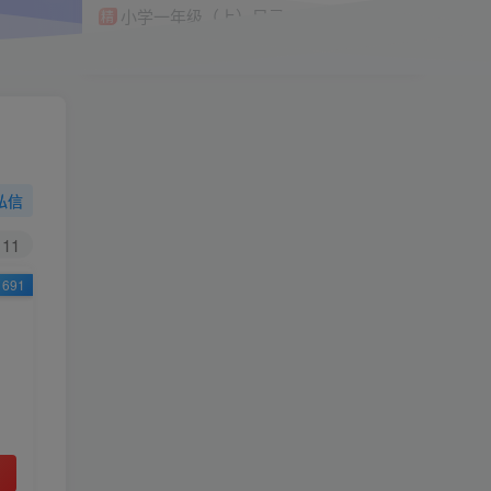
小学一年级（上）目录
精
4670
1
0
11个月前回复
19.9
限时特惠
58
￥
￥
私信
黄金会员
钻石会员
免费
免费
11
691
立即购买
您当前未登录！建议登陆后购买，可保存购买订
单
小助手