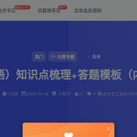
5000+GB
HOT
会员专区
招募推荐官
宝库盒资源网
热门
付费专题
高考
语）知识点梳理+答题模板（
小助手
0
1分钟
2025-09-08
57
该作者已发布392