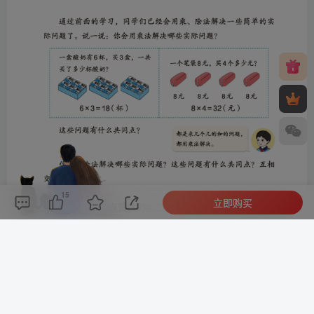
15
立即购买
评论(
0
)
点赞(15)
分享
收藏
0%
寒江孤影，江湖故人，相逢何必曾相识！