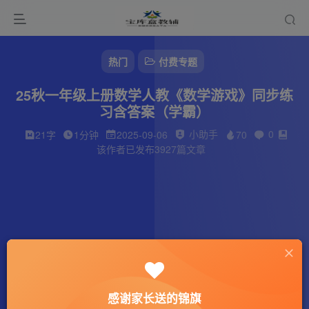
热门
付费专题
25秋一年级上册数学人教《数学游戏》同步练
习含答案（学霸）
小助手
0
21字
1分钟
2025-09-06
70
该作者已发布3927篇文章
感谢家长送的锦旗