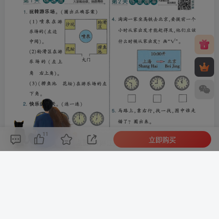
11
立即购买
评论(
0
)
点赞(11)
分享
收藏
0%
寒江孤影，江湖故人，相逢何必曾相识！