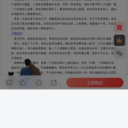
14
立即购买
评论(
0
)
点赞(14)
分享
收藏
0%
寒江孤影，江湖故人，相逢何必曾相识！