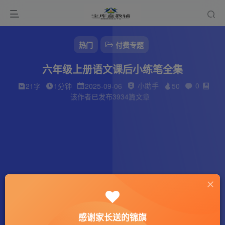
热门
付费专题
六年级上册语文课后小练笔全集
小助手
0
21字
1分钟
2025-09-06
50
该作者已发布3934篇文章
感谢家长送的锦旗