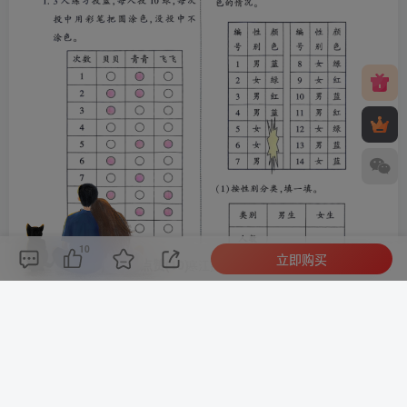
10
立即购买
评论(
0
)
点赞(10)
分享
收藏
0%
寒江孤影，江湖故人，相逢何必曾相识！