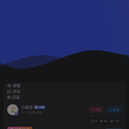
详情
评论
问答
小助手
关注
私信
11个月前发布
0
47
10